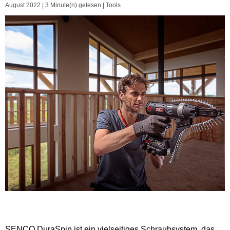
August 2022
|
3 Minute(n) gelesen
|
Tools
SENCO DuraSpin ist ein vielseitiges Schraubsystem, das