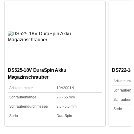
DS525-18V DuraSpin Akku
DS722-18
Magazinschrauber
Artikelnumm
Artikelnummer
10A2001N
Schraubenl
Schraubenlänge
25 - 55 mm
Schraubend
Schraubendurchmesser
3.5 - 5.5 mm
Serie
Serie
DuraSpin