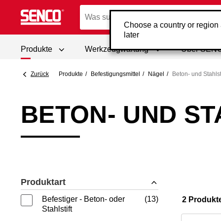
Choose a country or region
later
Produkte
Werkzeugwartung
Über SEN
Zurück
Produkte
Befestigungsmittel
Nägel
Beton- und Stahlst
BETON- UND ST
Produktart
Befestiger - Beton- oder
13
2 Produkt
Stahlstift