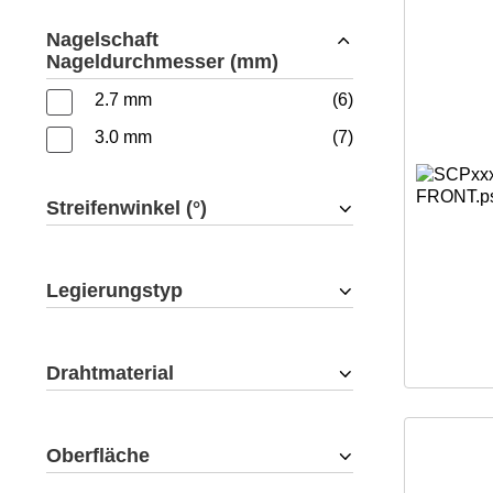
Nagelschaft
Nageldurchmesser (mm)
2.7 mm
6
3.0 mm
7
Streifenwinkel (°)
Legierungstyp
Drahtmaterial
Oberfläche