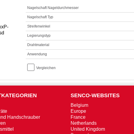
Nagelschaft Nageldurchmesser
Nagelschaft Typ
Streifenwinkel
Legierungstyp
Drahtmaterial
Anwendung
Vergleichen
TKATEGORIEN
SENCO-WEBSITES
Belgium
äte
Europe
und Handschrauber
France
ren
Netherlands
smittel
United Kingdom