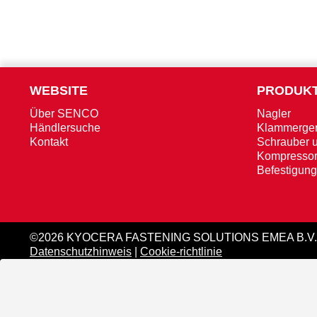
WEBSITE
PRODUK
Über SENCO
Nagler
Händlersuche
Klammerger
Kontakt
Schrauber 
Kompresso
Befestigung
©2026 KYOCERA FASTENING SOLUTIONS EMEA B.V.
Datenschutzhinweis
|
Cookie-richtlinie