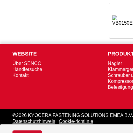
WEBSITE
PRODUK
Über SENCO
Nagler
Händlersuche
Klammerger
Kontakt
Schrauber 
Kompresso
Befestigung
©2026 KYOCERA FASTENING SOLUTIONS EMEA B.V.
Datenschutzhinweis
|
Cookie-richtlinie