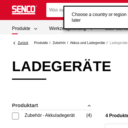
Choose a country or region
later
Produkte
Werkzeugwartung
Über SEN
Zurück
Produkte
Zubehör
Akkus und Ladegeräte
Ladegeräte
LADEGERÄTE
Produktart
Zubehör - Akkuladegerät
4
4 Produkt